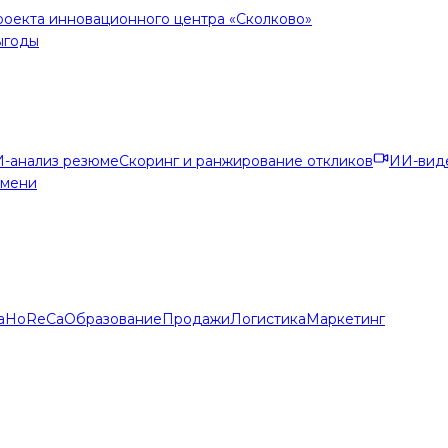
роекта инновационного центра «Сколково»
ыгоды
-анализ резюме
Скоринг и ранжирование откликов
ИИ-вид
емени
а
HoReCa
Образование
Продажи
Логистика
Маркетинг