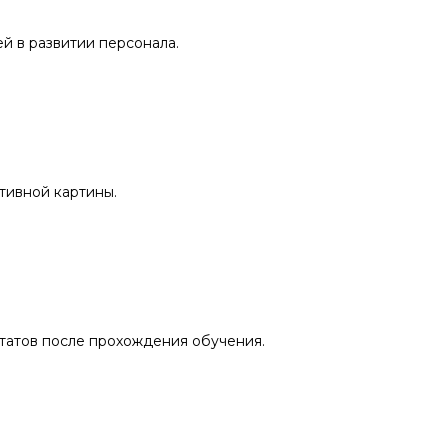
й в развитии персонала.
тивной картины.
татов после прохождения обучения.