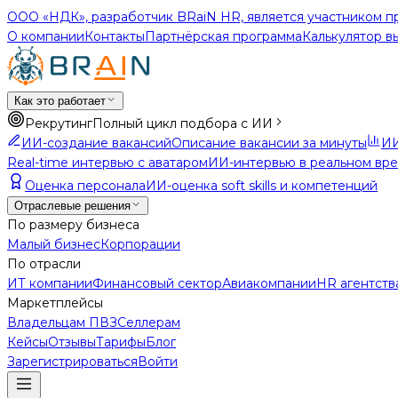
ООО «НДК», разработчик BRaiN HR, является участником п
О компании
Контакты
Партнёрская программа
Калькулятор в
Как это работает
Рекрутинг
Полный цикл подбора с ИИ
ИИ-создание вакансий
Описание вакансии за минуты
ИИ
Real-time интервью с аватаром
ИИ-интервью в реальном вр
Оценка персонала
ИИ-оценка soft skills и компетенций
Отраслевые решения
По размеру бизнеса
Малый бизнес
Корпорации
По отрасли
ИТ компании
Финансовый сектор
Авиакомпании
HR агентств
Маркетплейсы
Владельцам ПВЗ
Селлерам
Кейсы
Отзывы
Тарифы
Блог
Зарегистрироваться
Войти