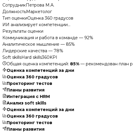
Сотрудник
Петрова М.А.
Должность
Маркетолог
Тип оценки
Оценка 360 градусов
ИИ анализирует компетенции...
Результаты оценки
Коммуникация и работа в команде — 92%
Аналитическое мышление — 85%
Лидерские качества — 78%
Soft skills
Hard skills
360
KPI
Общая оценка компетенций:
85%
— рекомендован план р
Оценка компетенций за дни
Оценка 360 градусов
Прокторинг тестов
Планы развития
Интеграция с HRM
Анализ soft skills
Оценка компетенций за дни
Оценка 360 градусов
Прокторинг тестов
Планы развития