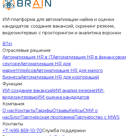
ИИ-платформа для автоматизации найма и оценки
кандидатов: создание вакансий, скрининг резюме,
видеоинтервью с прокторингом и аналитика воронки.
В
Т
in
Отраслевые решения
Автоматизация HR в IT
Автоматизация HR в финансовом
секторе
Автоматизация HR для
маркетплейсов
Автоматизация HR для малого
бизнеса
Автоматизация HR для корпораций
Функции
ИИ-создание вакансий
ИИ-анализ резюме
ИИ-
видеоинтервью
ИИ-оценка кандидатов
Компания
О нас
Контакты
Тарифы
Отзывы
Кейсы
СМИ о
нас
Блог
Партнёрская программа
Партнёрство с MWS
Контакты
+7 (495) 859-10-70
Служба поддержки