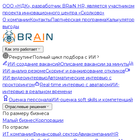
ООО «НДК», разработчик BRaiN HR, является участником
проекта инновационного центра «Сколково»
О компании
Контакты
Партнёрская программа
Калькулятор
выгоды
Как это работает
Рекрутинг
Полный цикл подбора с ИИ
ИИ-создание вакансий
Описание вакансии за минуты
ИИ-анализ резюме
Скоринг и ранжирование откликов
ИИ-видеоинтервью
Автоматические интервью с
прокторингом
Real-time интервью с аватаром
ИИ-
интервью в реальном времени
Оценка персонала
ИИ-оценка soft skills и компетенций
Отраслевые решения
По размеру бизнеса
Малый бизнес
Корпорации
По отрасли
ИТ компании
Финансовый сектор
Авиакомпании
HR