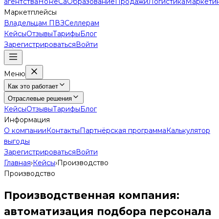
агентства
HoReCa
Образование
Продажи
Логистика
Маркети
Маркетплейсы
Владельцам ПВЗ
Селлерам
Кейсы
Отзывы
Тарифы
Блог
Зарегистрироваться
Войти
Меню
Как это работает
Отраслевые решения
Кейсы
Отзывы
Тарифы
Блог
Информация
О компании
Контакты
Партнёрская программа
Калькулятор
выгоды
Зарегистрироваться
Войти
Главная
›
Кейсы
›
Производство
Производство
Производственная компания:
автоматизация подбора персонала