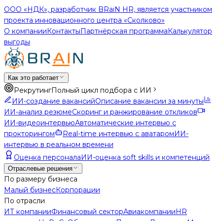
ООО «НДК», разработчик BRaiN HR, является участником
проекта инновационного центра «Сколково»
О компании
Контакты
Партнёрская программа
Калькулятор
выгоды
Как это работает
Рекрутинг
Полный цикл подбора с ИИ
ИИ-создание вакансий
Описание вакансии за минуты
ИИ-анализ резюме
Скоринг и ранжирование откликов
ИИ-видеоинтервью
Автоматические интервью с
прокторингом
Real-time интервью с аватаром
ИИ-
интервью в реальном времени
Оценка персонала
ИИ-оценка soft skills и компетенций
Отраслевые решения
По размеру бизнеса
Малый бизнес
Корпорации
По отрасли
ИТ компании
Финансовый сектор
Авиакомпании
HR