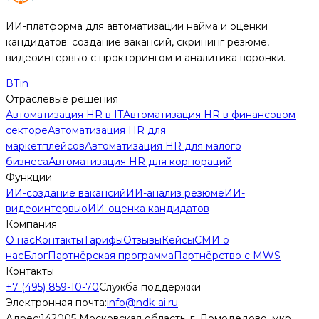
ИИ-платформа для автоматизации найма и оценки
кандидатов: создание вакансий, скрининг резюме,
видеоинтервью с прокторингом и аналитика воронки.
В
Т
in
Отраслевые решения
Автоматизация HR в IT
Автоматизация HR в финансовом
секторе
Автоматизация HR для
маркетплейсов
Автоматизация HR для малого
бизнеса
Автоматизация HR для корпораций
Функции
ИИ-создание вакансий
ИИ-анализ резюме
ИИ-
видеоинтервью
ИИ-оценка кандидатов
Компания
О нас
Контакты
Тарифы
Отзывы
Кейсы
СМИ о
нас
Блог
Партнёрская программа
Партнёрство с MWS
Контакты
+7 (495) 859-10-70
Служба поддержки
Электронная почта:
info@ndk-ai.ru
Адрес:
142005 Московская область, г. Домодедово, мкр.