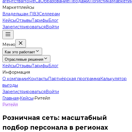
агентства
HoReCa
Образование
Продажи
Логистика
Маркети
Маркетплейсы
Владельцам ПВЗ
Селлерам
Кейсы
Отзывы
Тарифы
Блог
Зарегистрироваться
Войти
Меню
Как это работает
Отраслевые решения
Кейсы
Отзывы
Тарифы
Блог
Информация
О компании
Контакты
Партнёрская программа
Калькулятор
выгоды
Зарегистрироваться
Войти
Главная
›
Кейсы
›
Ритейл
Ритейл
Розничная сеть: масштабный
подбор персонала в регионах