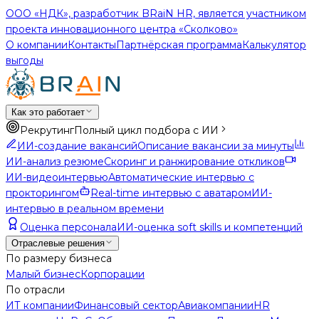
ООО «НДК», разработчик BRaiN HR, является участником
проекта инновационного центра «Сколково»
О компании
Контакты
Партнёрская программа
Калькулятор
выгоды
Как это работает
Рекрутинг
Полный цикл подбора с ИИ
ИИ-создание вакансий
Описание вакансии за минуты
ИИ-анализ резюме
Скоринг и ранжирование откликов
ИИ-видеоинтервью
Автоматические интервью с
прокторингом
Real-time интервью с аватаром
ИИ-
интервью в реальном времени
Оценка персонала
ИИ-оценка soft skills и компетенций
Отраслевые решения
По размеру бизнеса
Малый бизнес
Корпорации
По отрасли
ИТ компании
Финансовый сектор
Авиакомпании
HR