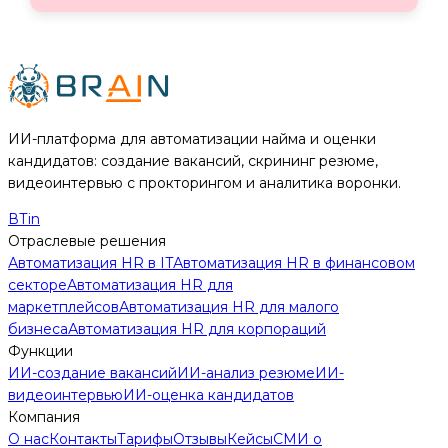
ИИ-платформа для автоматизации найма и оценки
кандидатов: создание вакансий, скрининг резюме,
видеоинтервью с прокторингом и аналитика воронки.
В
Т
in
Отраслевые решения
Автоматизация HR в IT
Автоматизация HR в финансовом
секторе
Автоматизация HR для
маркетплейсов
Автоматизация HR для малого
бизнеса
Автоматизация HR для корпораций
Функции
ИИ-создание вакансий
ИИ-анализ резюме
ИИ-
видеоинтервью
ИИ-оценка кандидатов
Компания
О нас
Контакты
Тарифы
Отзывы
Кейсы
СМИ о