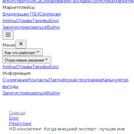
агентства
HoReCa
Образование
Продажи
Логистика
Маркети
Маркетплейсы
Владельцам ПВЗ
Селлерам
Кейсы
Отзывы
Тарифы
Блог
Зарегистрироваться
Войти
Меню
Как это работает
Отраслевые решения
Кейсы
Отзывы
Тарифы
Блог
Информация
О компании
Контакты
Партнёрская программа
Калькулятор
выгоды
Зарегистрироваться
Войти
Главная
Блог
Рекрутинг
HR-консалтинг: Когда внешний эксперт - лучшая инвест