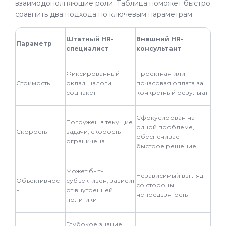
взаимодополняющие роли. Таблица поможет быстро
сравнить два подхода по ключевым параметрам.
Штатный HR-
Внешний HR-
Параметр
специалист
консультант
Фиксированный
Проектная или
Стоимость
оклад, налоги,
почасовая оплата за
соцпакет
конкретный результат
Сфокусирован на
Погружен в текущие
одной проблеме,
Скорость
задачи, скорость
обеспечивает
ограничена
быстрое решение
Может быть
Независимый взгляд
Объективност
субъективен, зависит
со стороны,
ь
от внутренней
непредвзятость
политики
Глубокое знание