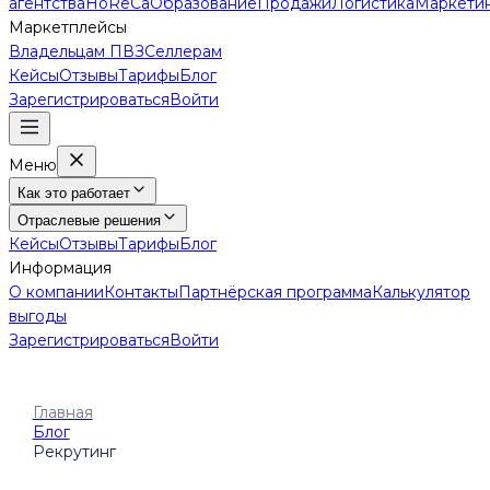
агентства
HoReCa
Образование
Продажи
Логистика
Маркети
Маркетплейсы
Владельцам ПВЗ
Селлерам
Кейсы
Отзывы
Тарифы
Блог
Зарегистрироваться
Войти
Меню
Как это работает
Отраслевые решения
Кейсы
Отзывы
Тарифы
Блог
Информация
О компании
Контакты
Партнёрская программа
Калькулятор
выгоды
Зарегистрироваться
Войти
Главная
Блог
Рекрутинг