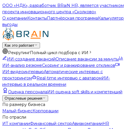
ООО «НДК», разработчик BRaiN HR, является участником
проекта инновационного центра «Сколково»
О компании
Контакты
Партнёрская программа
Калькулятор
выгоды
Как это работает
Рекрутинг
Полный цикл подбора с ИИ
ИИ-создание вакансий
Описание вакансии за минуты
ИИ-анализ резюме
Скоринг и ранжирование откликов
ИИ-видеоинтервью
Автоматические интервью с
прокторингом
Real-time интервью с аватаром
ИИ-
интервью в реальном времени
Оценка персонала
ИИ-оценка soft skills и компетенций
Отраслевые решения
По размеру бизнеса
Малый бизнес
Корпорации
По отрасли
ИТ компании
Финансовый сектор
Авиакомпании
HR