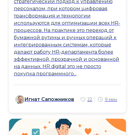
стратегический подход к управлению
персоналом, при котором цифровая
трансформация и технологии
используются для оптимизации всех HR-
процессов. На практике это переход от
бумажной рутины и ручных операций к
интегрированным системам, которые
делают работу HR-департамента более
эффективной, прозрачной и основанной
на данных. HR digital это не просто
покупка программного...
Игнат Сапожников
22
9 мин