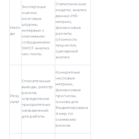
Статистические
Экспертные
модели, анализ
оценки,
данных (HR-
мозговые
метрик),
штурмы,
Мето
финансовые
интервью с
ды
расчеты
ключевыми
(стоимость
сотрудниками,
текучести),
SWOT-анализ,
сценарный
чек-листы.
анализ.
Конкретные
числовые
Описательные
метрики,
выводы, реестр
финансовые
рисков,
Резу
прогнозы,
определение
льтат
основа для
приоритетных
бюджетировани
направлений
я мер по
для работы.
снижению
рисков.