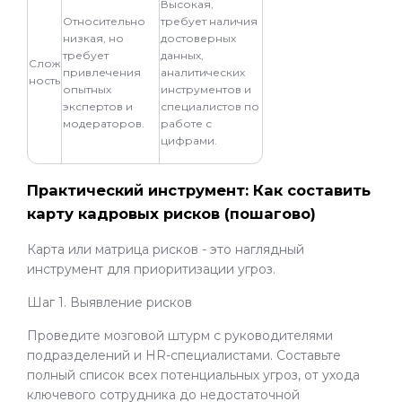
Высокая,
Относительно
требует наличия
низкая, но
достоверных
требует
данных,
Слож
привлечения
аналитических
ность
опытных
инструментов и
экспертов и
специалистов по
модераторов.
работе с
цифрами.
Практический инструмент: Как составить
карту кадровых рисков (пошагово)
Карта или матрица рисков - это наглядный
инструмент для приоритизации угроз.
Шаг 1. Выявление рисков
Проведите мозговой штурм с руководителями
подразделений и HR-специалистами. Составьте
полный список всех потенциальных угроз, от ухода
ключевого сотрудника до недостаточной