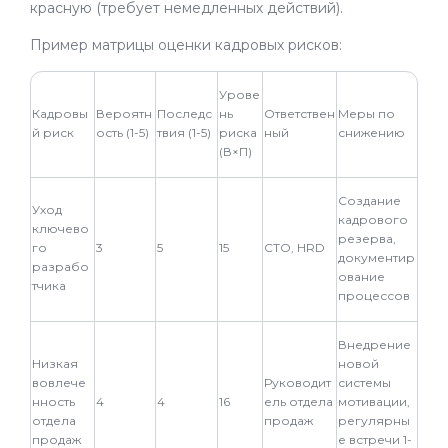
красную (требует немедленных действий).
Пример матрицы оценки кадровых рисков:
Урове
Кадровы
Вероятн
Последс
нь
Ответствен
Меры по
й риск
ость (1-5)
твия (1-5)
риска
ный
снижению
(В×П)
Создание
Уход
кадрового
ключево
резерва,
го
3
5
15
CTO, HRD
документир
разрабо
ование
тчика
процессов
Внедрение
Низкая
новой
вовлече
Руководит
системы
нность
4
4
16
ель отдела
мотивации,
отдела
продаж
регулярны
продаж
е встречи 1-