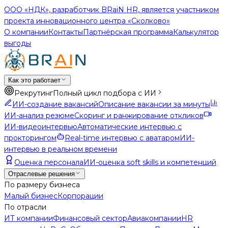
ООО «НДК», разработчик BRaiN HR, является участником
проекта инновационного центра «Сколково»
О компании
Контакты
Партнёрская программа
Калькулятор
выгоды
Как это работает
Рекрутинг
Полный цикл подбора с ИИ
ИИ-создание вакансий
Описание вакансии за минуты
ИИ-анализ резюме
Скоринг и ранжирование откликов
ИИ-видеоинтервью
Автоматические интервью с
прокторингом
Real-time интервью с аватаром
ИИ-
интервью в реальном времени
Оценка персонала
ИИ-оценка soft skills и компетенций
Отраслевые решения
По размеру бизнеса
Малый бизнес
Корпорации
По отрасли
ИТ компании
Финансовый сектор
Авиакомпании
HR