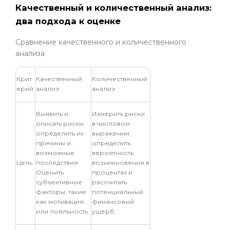
Качественный и количественный анализ:
два подхода к оценке
Сравнение качественного и количественного
анализа
Крит
Качественный
Количественный
ерий
анализ
анализ
Выявить и
Измерить риски
описать риски,
в числовом
определить их
выражении:
причины и
определить
возможные
вероятность
Цель
последствия.
возникновения в
Оценить
процентах и
субъективные
рассчитать
факторы, такие
потенциальный
как мотивация
финансовый
или лояльность.
ущерб.