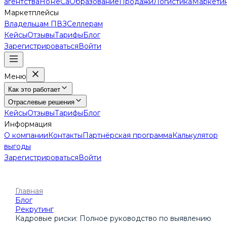
агентства
HoReCa
Образование
Продажи
Логистика
Маркети
Маркетплейсы
Владельцам ПВЗ
Селлерам
Кейсы
Отзывы
Тарифы
Блог
Зарегистрироваться
Войти
Меню
Как это работает
Отраслевые решения
Кейсы
Отзывы
Тарифы
Блог
Информация
О компании
Контакты
Партнёрская программа
Калькулятор
выгоды
Зарегистрироваться
Войти
Главная
Блог
Рекрутинг
Кадровые риски: Полное руководство по выявлению, оце