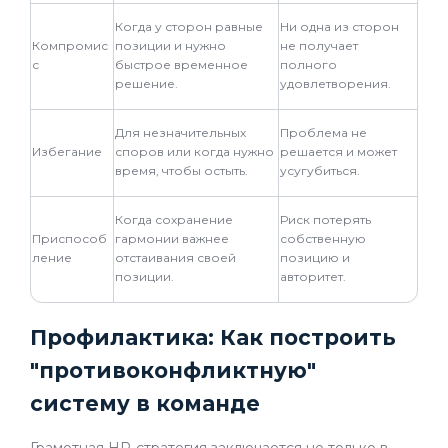
Когда у сторон равные
Ни одна из сторон
Компромис
позиции и нужно
не получает
с
быстрое временное
полного
решение.
удовлетворения.
Для незначительных
Проблема не
Избегание
споров или когда нужно
решается и может
время, чтобы остыть.
усугубиться.
Когда сохранение
Риск потерять
Приспособ
гармонии важнее
собственную
ление
отстаивания своей
позицию и
позиции.
авторитет.
Профилактика: Как построить
"противоконфликтную"
систему в команде
Грамотная HR-стратегия заключается не только в