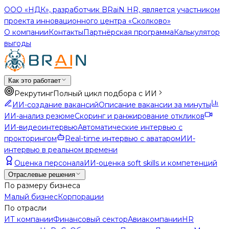
ООО «НДК», разработчик BRaiN HR, является участником
проекта инновационного центра «Сколково»
О компании
Контакты
Партнёрская программа
Калькулятор
выгоды
Как это работает
Рекрутинг
Полный цикл подбора с ИИ
ИИ-создание вакансий
Описание вакансии за минуты
ИИ-анализ резюме
Скоринг и ранжирование откликов
ИИ-видеоинтервью
Автоматические интервью с
прокторингом
Real-time интервью с аватаром
ИИ-
интервью в реальном времени
Оценка персонала
ИИ-оценка soft skills и компетенций
Отраслевые решения
По размеру бизнеса
Малый бизнес
Корпорации
По отрасли
ИТ компании
Финансовый сектор
Авиакомпании
HR