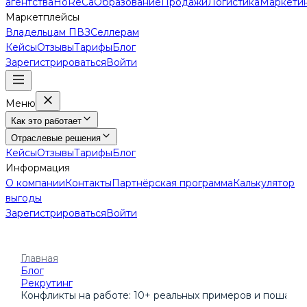
агентства
HoReCa
Образование
Продажи
Логистика
Маркети
Маркетплейсы
Владельцам ПВЗ
Селлерам
Кейсы
Отзывы
Тарифы
Блог
Зарегистрироваться
Войти
Меню
Как это работает
Отраслевые решения
Кейсы
Отзывы
Тарифы
Блог
Информация
О компании
Контакты
Партнёрская программа
Калькулятор
выгоды
Зарегистрироваться
Войти
Главная
Блог
Рекрутинг
Конфликты на работе: 10+ реальных примеров и пошаго