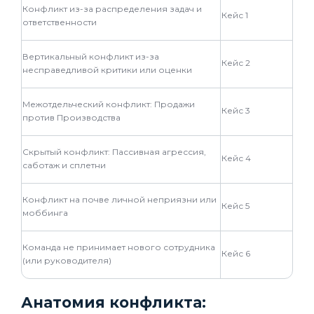
Конфликт из-за распределения задач и
Кейс 1
ответственности
Вертикальный конфликт из-за
Кейс 2
несправедливой критики или оценки
Межотдельческий конфликт: Продажи
Кейс 3
против Производства
Скрытый конфликт: Пассивная агрессия,
Кейс 4
саботаж и сплетни
Конфликт на почве личной неприязни или
Кейс 5
моббинга
Команда не принимает нового сотрудника
Кейс 6
(или руководителя)
Анатомия конфликта: