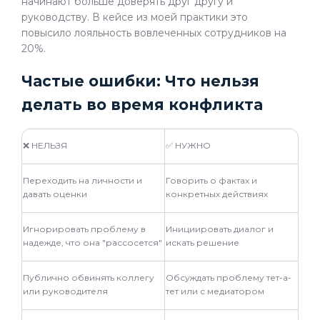
начинают больше доверять друг другу и
руководству. В кейсе из моей практики это
повысило лояльность вовлеченных сотрудников на
20%.
Частые ошибки: Что нельзя
делать во время конфликта
❌ НЕЛЬЗЯ
✅ НУЖНО
Переходить на личности и
Говорить о фактах и
давать оценки
конкретных действиях
Игнорировать проблему в
Инициировать диалог и
надежде, что она "рассосется"
искать решение
Публично обвинять коллегу
Обсуждать проблему тет-а-
или руководителя
тет или с медиатором