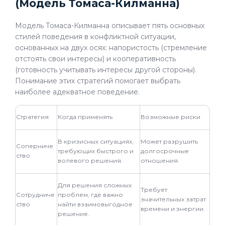
(Модель Томаса-Килманна)
Модель Томаса-Килманна описывает пять основных
стилей поведения в конфликтной ситуации,
основанных на двух осях: напористость (стремление
отстоять свои интересы) и кооперативность
(готовность учитывать интересы другой стороны).
Понимание этих стратегий помогает выбрать
наиболее адекватное поведение.
Стратегия
Когда применять
Возможные риски
В кризисных ситуациях,
Может разрушить
Соперниче
требующих быстрого и
долгосрочные
ство
волевого решения.
отношения.
Для решения сложных
Требует
Сотрудниче
проблем, где важно
значительных затрат
ство
найти взаимовыгодное
времени и энергии.
решение.