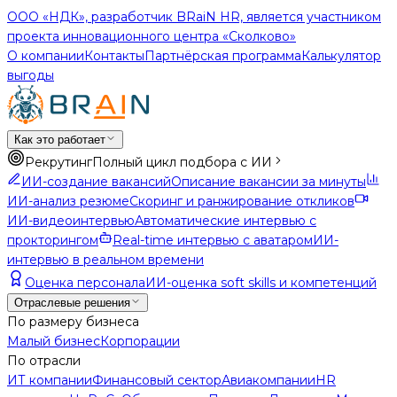
ООО «НДК», разработчик BRaiN HR, является участником
проекта инновационного центра «Сколково»
О компании
Контакты
Партнёрская программа
Калькулятор
выгоды
Как это работает
Рекрутинг
Полный цикл подбора с ИИ
ИИ-создание вакансий
Описание вакансии за минуты
ИИ-анализ резюме
Скоринг и ранжирование откликов
ИИ-видеоинтервью
Автоматические интервью с
прокторингом
Real-time интервью с аватаром
ИИ-
интервью в реальном времени
Оценка персонала
ИИ-оценка soft skills и компетенций
Отраслевые решения
По размеру бизнеса
Малый бизнес
Корпорации
По отрасли
ИТ компании
Финансовый сектор
Авиакомпании
HR