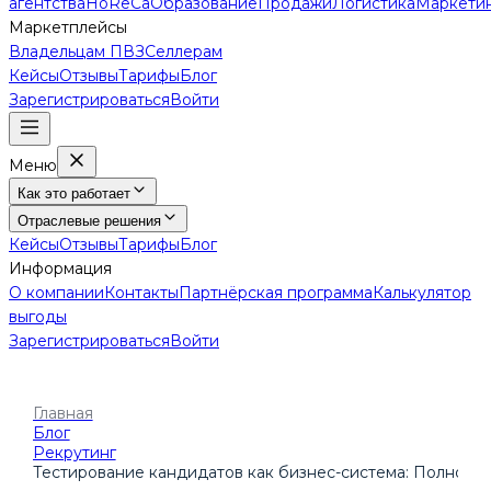
агентства
HoReCa
Образование
Продажи
Логистика
Маркети
Маркетплейсы
Владельцам ПВЗ
Селлерам
Кейсы
Отзывы
Тарифы
Блог
Зарегистрироваться
Войти
Меню
Как это работает
Отраслевые решения
Кейсы
Отзывы
Тарифы
Блог
Информация
О компании
Контакты
Партнёрская программа
Калькулятор
выгоды
Зарегистрироваться
Войти
Главная
Блог
Рекрутинг
Тестирование кандидатов как бизнес-система: Полное 