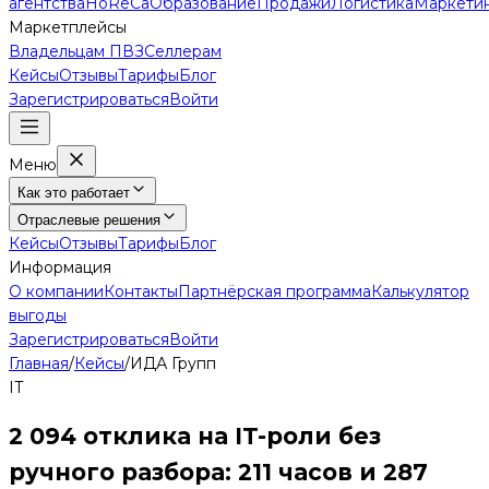
агентства
HoReCa
Образование
Продажи
Логистика
Маркети
Маркетплейсы
Владельцам ПВЗ
Селлерам
Кейсы
Отзывы
Тарифы
Блог
Зарегистрироваться
Войти
Меню
Как это работает
Отраслевые решения
Кейсы
Отзывы
Тарифы
Блог
Информация
О компании
Контакты
Партнёрская программа
Калькулятор
выгоды
Зарегистрироваться
Войти
Главная
/
Кейсы
/
ИДА Групп
IT
2 094 отклика на IT-роли без
ручного разбора: 211 часов и 287