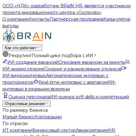
ООО «НДК», разработчик BRaiN HR, является участником
проекта инновационного центра «Сколково»
О компании
Контакты
Партнёрская программа
Калькулятор
выгоды
Как это работает
Рекрутинг
Полный цикл подбора с ИИ
ИИ-создание вакансий
Описание вакансии за минуты
ИИ-анализ резюме
Скоринг и ранжирование откликов
ИИ-видеоинтервью
Автоматические интервью с
прокторингом
Real-time интервью с аватаром
ИИ-
интервью в реальном времени
Оценка персонала
ИИ-оценка soft skills и компетенций
Отраслевые решения
По размеру бизнеса
Малый бизнес
Корпорации
По отрасли
ИТ компании
Финансовый сектор
Авиакомпании
HR