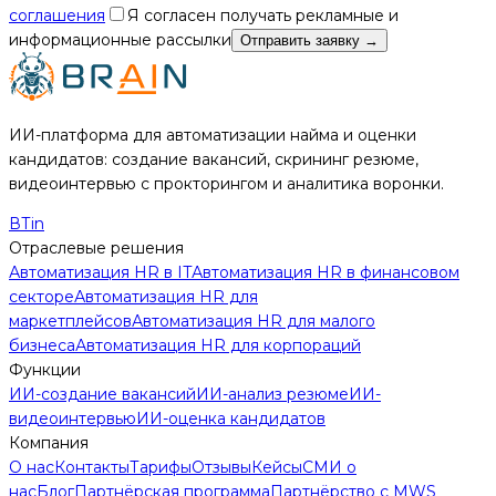
соглашения
Я согласен получать рекламные и
информационные рассылки
Отправить заявку
→
ИИ-платформа для автоматизации найма и оценки
кандидатов: создание вакансий, скрининг резюме,
видеоинтервью с прокторингом и аналитика воронки.
В
Т
in
Отраслевые решения
Автоматизация HR в IT
Автоматизация HR в финансовом
секторе
Автоматизация HR для
маркетплейсов
Автоматизация HR для малого
бизнеса
Автоматизация HR для корпораций
Функции
ИИ-создание вакансий
ИИ-анализ резюме
ИИ-
видеоинтервью
ИИ-оценка кандидатов
Компания
О нас
Контакты
Тарифы
Отзывы
Кейсы
СМИ о
нас
Блог
Партнёрская программа
Партнёрство с MWS